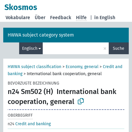
Skosmos
Vokabulare
Über
Feedback
Hilfe
|
in English
HWWA subject category system
×
Englisch
Suche
HWWA subject classification
>
Economy, general
>
Credit and
banking
>
International bank cooperation, general
BEVORZUGTE BEZEICHNUNG
n24 Sm502 (H)
International bank
cooperation, general
OBERBEGRIFF
n24
Credit and banking