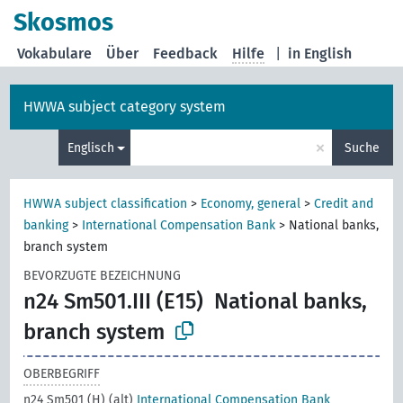
Skosmos
Vokabulare
Über
Feedback
Hilfe
|
in English
HWWA subject category system
×
Englisch
Suche
HWWA subject classification
>
Economy, general
>
Credit and
banking
>
International Compensation Bank
>
National banks,
branch system
BEVORZUGTE BEZEICHNUNG
n24 Sm501.III (E15)
National banks,
branch system
OBERBEGRIFF
n24 Sm501 (H) (alt)
International Compensation Bank