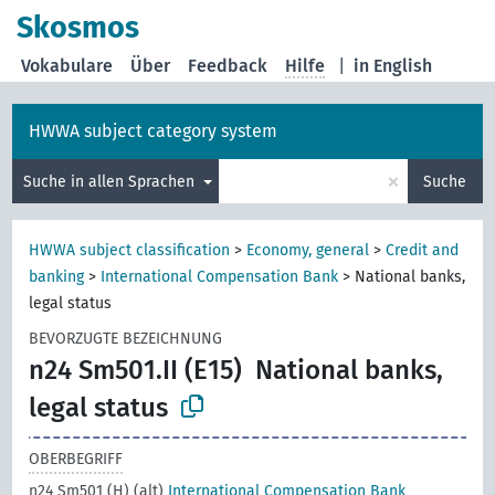
Skosmos
Vokabulare
Über
Feedback
Hilfe
|
in English
HWWA subject category system
×
Suche in allen Sprachen
Suche
HWWA subject classification
>
Economy, general
>
Credit and
banking
>
International Compensation Bank
>
National banks,
legal status
BEVORZUGTE BEZEICHNUNG
n24 Sm501.II (E15)
National banks,
legal status
OBERBEGRIFF
n24 Sm501 (H) (alt)
International Compensation Bank