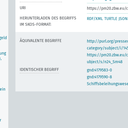
URI
https://pm20.zbw.eu/c
HERUNTERLADEN DES BEGRIFFS
RDF/XML
TURTLE
JSON
IM SKOS-FORMAT:
geld
ÄQUIVALENTE BEGRIFFE
http://purl.org/pres
category/subject/i/14
rung
https://pm20.zbw.eu/
,
ubject/s/n24_Sm48
IDENTISCHER BEGRIFF
gnd:4179583-0
gnd:4179590-8
Schiffsbeleihungswes
ein
r