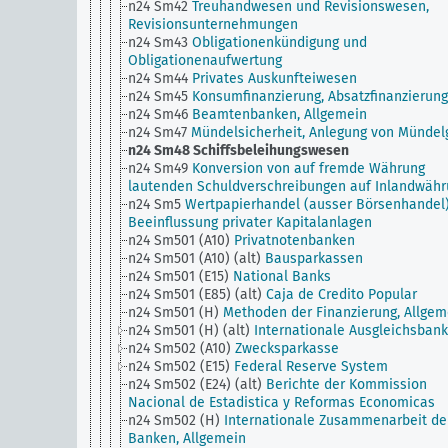
n24 Sm42
Treuhandwesen und Revisionswesen,
Revisionsunternehmungen
n24 Sm43
Obligationenkündigung und
Obligationenaufwertung
n24 Sm44
Privates Auskunfteiwesen
n24 Sm45
Konsumfinanzierung, Absatzfinanzierung
n24 Sm46
Beamtenbanken, Allgemein
n24 Sm47
Mündelsicherheit, Anlegung von Mündel
n24 Sm48
Schiffsbeleihungswesen
n24 Sm49
Konversion von auf fremde Währung
lautenden Schuldverschreibungen auf Inlandwäh
n24 Sm5
Wertpapierhandel (ausser Börsenhandel)
Beeinflussung privater Kapitalanlagen
n24 Sm501 (A10)
Privatnotenbanken
n24 Sm501 (A10) (alt)
Bausparkassen
n24 Sm501 (E15)
National Banks
n24 Sm501 (E85) (alt)
Caja de Credito Popular
n24 Sm501 (H)
Methoden der Finanzierung, Allgem
n24 Sm501 (H) (alt)
Internationale Ausgleichsbank
n24 Sm502 (A10)
Zwecksparkasse
n24 Sm502 (E15)
Federal Reserve System
n24 Sm502 (E24) (alt)
Berichte der Kommission
Nacional de Estadistica y Reformas Economicas
n24 Sm502 (H)
Internationale Zusammenarbeit de
Banken, Allgemein