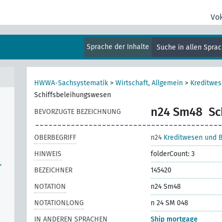
Vo
Sprache der Inhalte
Suche in allen Spra
HWWA-Sachsystematik
>
Wirtschaft, Allgemein
>
Kreditwe
Schiffsbeleihungswesen
n24 Sm48
Sc
BEVORZUGTE BEZEICHNUNG
OBERBEGRIFF
n24
Kreditwesen und 
HINWEIS
folderCount: 3
,
BEZEICHNER
145420
NOTATION
n24 Sm48
NOTATIONLONG
n 24 SM 048
IN ANDEREN SPRACHEN
Ship mortgage