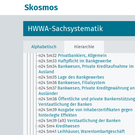
Rechnungseinheit
Skosmos
n24 Sm25
Arbeiterbanken und Beamtenbanken
n24 Sm26
Bankgeheimnis
n24 Sm27
Bankwesen, Depots und Depositen
n24 Sm28
Bankwesen, Wechsel und Schecks
HWWA-Sachsystematik
n24 Sm29
Bankprojekte
n24 Sm3
Sparkassenwesen, Spareinrichtungen,
Allgemein
n24 Sm31
Landesbanken, Kommunalbanken und
Alphabetisch
Hierarchie
Provinzialbanken
n24 Sm32
Privatbankiers, Allgemein
n24 Sm33
Haftpflicht im Bankgewerbe
n24 Sm34
Bankwesen, Private Kreditaufnahme im
Ausland
n24 Sm35
Lage des Bankgewerbes
n24 Sm36
Bankwesen, Filialsystem
n24 Sm37
Bankwesen, Private Kreditgewährung an
Ausländer
n24 Sm38
Öffentliche und private Bankenstützung
Verstaatlichung der Banken
n24 Sm39
Ausgabe von Inhaberzertifikaten gegen
hinterlegte Effekten
n24 Sm39 (alt)
Verstaatlichung der Banken
n24 Sm4
Kreditwesen
n24 Sm41
Leihhäuser, Warenlombartgeschäft