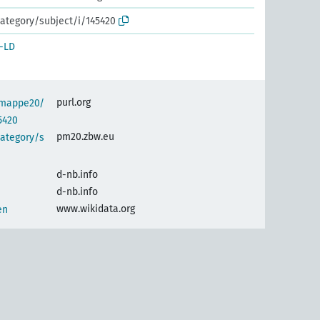
ategory/subject/i/145420
-LD
purl.org
semappe20/
5420
pm20.zbw.eu
category/s
d-nb.info
d-nb.info
www.wikidata.org
en