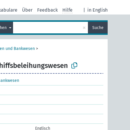
kabulare
Über
Feedback
Hilfe
|
in English
×
chen
Suche
sen und Bankwesen
>
hiffsbeleihungswesen
Bankwesen
Englisch