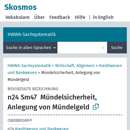
Skosmos
Vokabulare
Über
Feedback
Hilfe
|
in English
HWWA-Sachsystematik
×
Suche in allen Sprachen
Suche
HWWA-Sachsystematik
>
Wirtschaft, Allgemein
>
Kreditwesen
und Bankwesen
>
Mündelsicherheit, Anlegung von
Mündelgeld
BEVORZUGTE BEZEICHNUNG
n24 Sm47
Mündelsicherheit,
Anlegung von Mündelgeld
OBERBEGRIFF
n24
Kreditwesen und Bankwesen