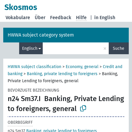
Skosmos
Vokabulare
Über
Feedback
Hilfe
|
in English
HWWA subject category system
×
Englisch
Suche
HWWA subject classification
>
Economy, general
>
Credit and
banking
>
Banking, private lending to foreigners
>
Banking,
Private Lending to foreigners, general
BEVORZUGTE BEZEICHNUNG
n24 Sm37.I
Banking, Private Lending
to foreigners, general
OBERBEGRIFF
n24 Sm37
Banking, private lending to foreigners