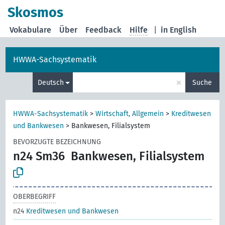
Skosmos
Vokabulare
Über
Feedback
Hilfe
|
in English
HWWA-Sachsystematik
×
Deutsch
Suche
HWWA-Sachsystematik
>
Wirtschaft, Allgemein
>
Kreditwesen
und Bankwesen
>
Bankwesen, Filialsystem
BEVORZUGTE BEZEICHNUNG
n24 Sm36
Bankwesen, Filialsystem
OBERBEGRIFF
n24
Kreditwesen und Bankwesen