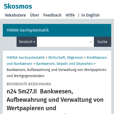
Skosmos
Vokabulare
Über
Feedback
Hilfe
|
in English
HWWA-Sachsystematik
×
Deutsch
Suche
HWWA-Sachsystematik
>
Wirtschaft, Allgemein
>
Kreditwesen
und Bankwesen
>
Bankwesen, Depots und Depositen
>
Bankwesen, Aufbewahrung und Verwaltung von Wertpapieren
und Wertgegenständen
BEVORZUGTE BEZEICHNUNG
n24 Sm27.II
Bankwesen,
Aufbewahrung und Verwaltung von
Wertpapieren und