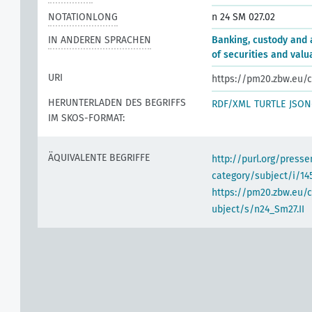
NOTATIONLONG
n 24 SM 027.02
IN ANDEREN SPRACHEN
Banking, custody and 
of securities and valu
URI
https://pm20.zbw.eu/c
HERUNTERLADEN DES BEGRIFFS
RDF/XML
TURTLE
JSON
IM SKOS-FORMAT:
ÄQUIVALENTE BEGRIFFE
http://purl.org/pres
category/subject/i/14
https://pm20.zbw.eu/
ubject/s/n24_Sm27.II