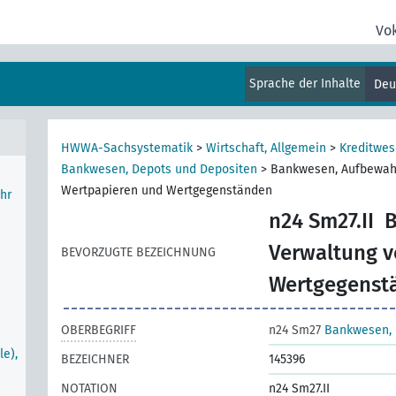
Vo
Sprache der Inhalte
Deu
en
HWWA-Sachsystematik
>
Wirtschaft, Allgemein
>
Kreditwe
Bankwesen, Depots und Depositen
>
Bankwesen, Aufbewah
Wertpapieren und Wertgegenständen
hr
n24 Sm27.II
B
Verwaltung v
BEVORZUGTE BEZEICHNUNG
Wertgegenst
OBERBEGRIFF
n24 Sm27
Bankwesen, 
le),
BEZEICHNER
145396
NOTATION
n24 Sm27.II