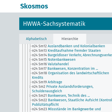
n19
Handelsbeziehungen zu einzelnen Ländern
Skosmos
n2
Berichte über die wirtschaftliche Lage
n20
Kleinhandel
n21
Kunst und Literatur (Wirtschaftsverhältnisse)
n22
Spedition und Lagerung
HWWA-Sachsystematik
n23
Geld und Währung
n24
Kreditwesen und Bankwesen
n24 Sm1
Moratorien, Gesetzl. Sperre des
Zahlungsverkehrs
Alphabetisch
Hierarchie
n24 Sm11
Postscheckverkehr, Postsparkassenwes
n24 Sm12
Auslandbanken und Kolonialbanken
n24 Sm13
Kreditaufnahme fremder Staaten
n24 Sm14
Bargeldloser Verkehr, Abrechnungsverke
n24 Sm15
Notenbankwesen
n24 Sm16
Valutahandel
n24 Sm17
Bankwesen, Konzentration im ...
n24 Sm18
Organisation des landwirtschaftlichen
Kredits
n24 Sm19
Arbitrage
n24 Sm2
Private Auslandsforderungen,
Schuldenausgleich
n24 Sm21
Bankwesen, Technik des ...
n24 Sm22
Bankwesen, Staatliche Aufsicht (Kontrol
Publizitätspflicht
n24 Sm23
Missstände im Bankgewerbe und