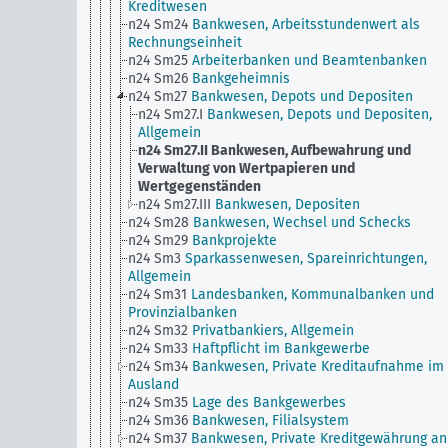
Kreditwesen
n24 Sm24
Bankwesen, Arbeitsstundenwert als
Rechnungseinheit
n24 Sm25
Arbeiterbanken und Beamtenbanken
n24 Sm26
Bankgeheimnis
n24 Sm27
Bankwesen, Depots und Depositen
n24 Sm27.I
Bankwesen, Depots und Depositen,
Allgemein
n24 Sm27.II
Bankwesen, Aufbewahrung und
Verwaltung von Wertpapieren und
Wertgegenständen
n24 Sm27.III
Bankwesen, Depositen
n24 Sm28
Bankwesen, Wechsel und Schecks
n24 Sm29
Bankprojekte
n24 Sm3
Sparkassenwesen, Spareinrichtungen,
Allgemein
n24 Sm31
Landesbanken, Kommunalbanken und
Provinzialbanken
n24 Sm32
Privatbankiers, Allgemein
n24 Sm33
Haftpflicht im Bankgewerbe
n24 Sm34
Bankwesen, Private Kreditaufnahme im
Ausland
n24 Sm35
Lage des Bankgewerbes
n24 Sm36
Bankwesen, Filialsystem
n24 Sm37
Bankwesen, Private Kreditgewährung an