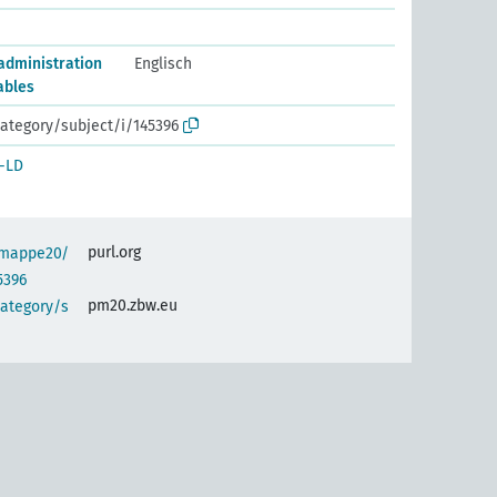
administration
Englisch
ables
ategory/subject/i/145396
-LD
purl.org
semappe20/
5396
pm20.zbw.eu
category/s