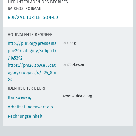
HERUNTERLADEN DES BEGRIFFS
IM SKOS-FORMAT:
RDF/XML
TURTLE
JSON-LD
ÄQUIVALENTE BEGRIFFE
purl.org
http://purl.org/pressema
ppe20/category/subject/i
/145392
pm20.zbw.eu
https://pm20.zbw.eu/cat
egory/subject/s/n24_Sm
24
IDENTISCHER BEGRIFF
www.wikidata.org
Bankwesen,
Arbeitsstundenwert als
Rechnungseinheit