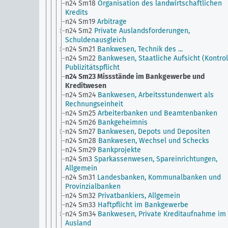
n24 Sm18
Organisation des landwirtschaftlichen
Kredits
n24 Sm19
Arbitrage
n24 Sm2
Private Auslandsforderungen,
Schuldenausgleich
n24 Sm21
Bankwesen, Technik des ...
n24 Sm22
Bankwesen, Staatliche Aufsicht (Kontrol
Publizitätspflicht
n24 Sm23
Missstände im Bankgewerbe und
Kreditwesen
n24 Sm24
Bankwesen, Arbeitsstundenwert als
Rechnungseinheit
n24 Sm25
Arbeiterbanken und Beamtenbanken
n24 Sm26
Bankgeheimnis
n24 Sm27
Bankwesen, Depots und Depositen
n24 Sm28
Bankwesen, Wechsel und Schecks
n24 Sm29
Bankprojekte
n24 Sm3
Sparkassenwesen, Spareinrichtungen,
Allgemein
n24 Sm31
Landesbanken, Kommunalbanken und
Provinzialbanken
n24 Sm32
Privatbankiers, Allgemein
n24 Sm33
Haftpflicht im Bankgewerbe
n24 Sm34
Bankwesen, Private Kreditaufnahme im
Ausland