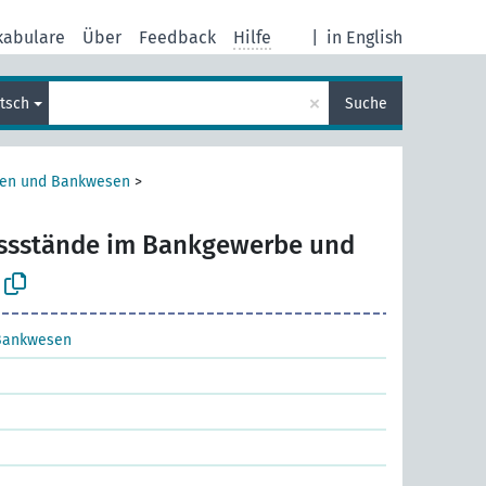
kabulare
Über
Feedback
Hilfe
|
in English
×
tsch
Suche
sen und Bankwesen
>
ssstände im Bankgewerbe und
Bankwesen