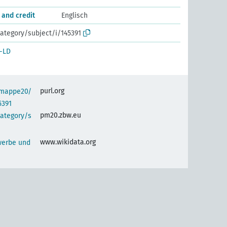
 and credit
Englisch
ategory/subject/i/145391
-LD
purl.org
semappe20/
5391
pm20.zbw.eu
category/s
www.wikidata.org
werbe und