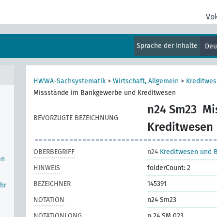
Vo
Sprache der Inhalte
Deu
HWWA-Sachsystematik
>
Wirtschaft, Allgemein
>
Kreditwe
Missstände im Bankgewerbe und Kreditwesen
n24 Sm23
Mi
BEVORZUGTE BEZEICHNUNG
Kreditwesen
OBERBEGRIFF
n24
Kreditwesen und 
en
HINWEIS
folderCount: 2
BEZEICHNER
145391
hr
NOTATION
n24 Sm23
NOTATIONLONG
n 24 SM 023