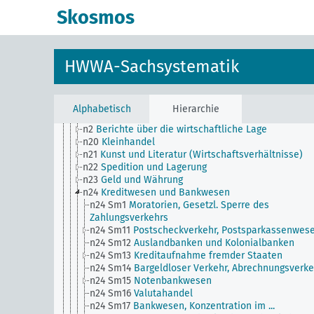
n11
Fischerei
Skosmos
n12
Bergbau
n13
Industrie
n14
Handwerk
n15
Arbeiterfrage, Arbeitsverhältnisse, Allgemein
HWWA-Sachsystematik
n16
Gewerkschaftswesen, Arbeiterorganisationen
Allgemein
n17
Bauwesen und Wohnungswesen
n18
Handel
Alphabetisch
Hierarchie
n19
Handelsbeziehungen zu einzelnen Ländern
n2
Berichte über die wirtschaftliche Lage
n20
Kleinhandel
n21
Kunst und Literatur (Wirtschaftsverhältnisse)
n22
Spedition und Lagerung
n23
Geld und Währung
n24
Kreditwesen und Bankwesen
n24 Sm1
Moratorien, Gesetzl. Sperre des
Zahlungsverkehrs
n24 Sm11
Postscheckverkehr, Postsparkassenwes
n24 Sm12
Auslandbanken und Kolonialbanken
n24 Sm13
Kreditaufnahme fremder Staaten
n24 Sm14
Bargeldloser Verkehr, Abrechnungsverke
n24 Sm15
Notenbankwesen
n24 Sm16
Valutahandel
n24 Sm17
Bankwesen, Konzentration im ...