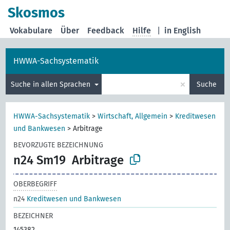
Skosmos
Vokabulare
Über
Feedback
Hilfe
|
in English
HWWA-Sachsystematik
×
Suche in allen Sprachen
Suche
HWWA-Sachsystematik
>
Wirtschaft, Allgemein
>
Kreditwesen
und Bankwesen
>
Arbitrage
BEVORZUGTE BEZEICHNUNG
n24 Sm19
Arbitrage
OBERBEGRIFF
n24
Kreditwesen und Bankwesen
BEZEICHNER
145382