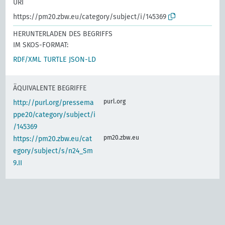
URI
https://pm20.zbw.eu/category/subject/i/145369
HERUNTERLADEN DES BEGRIFFS
IM SKOS-FORMAT:
RDF/XML
TURTLE
JSON-LD
ÄQUIVALENTE BEGRIFFE
purl.org
http://purl.org/pressema
ppe20/category/subject/i
/145369
pm20.zbw.eu
https://pm20.zbw.eu/cat
egory/subject/s/n24_Sm
9.II