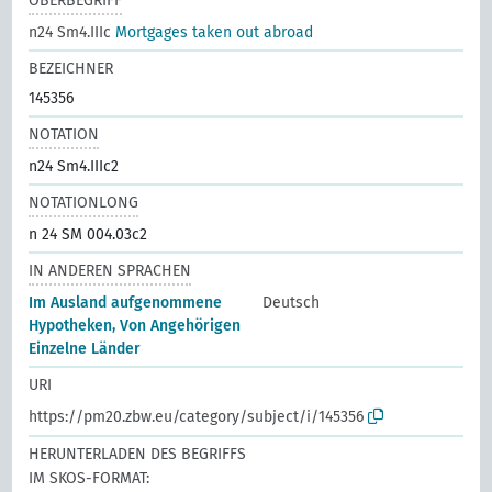
OBERBEGRIFF
n24 Sm4.IIIc
Mortgages taken out abroad
BEZEICHNER
145356
NOTATION
n24 Sm4.IIIc2
NOTATIONLONG
n 24 SM 004.03c2
IN ANDEREN SPRACHEN
Im Ausland aufgenommene
Deutsch
Hypotheken, Von Angehörigen
Einzelne Länder
URI
https://pm20.zbw.eu/category/subject/i/145356
HERUNTERLADEN DES BEGRIFFS
IM SKOS-FORMAT: