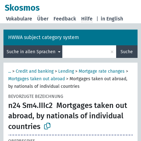
Skosmos
Vokabulare
Über
Feedback
Hilfe
|
in English
HWWA subject category system
×
Suche in allen Sprachen
Suche
...
>
Credit and banking
>
Lending
>
Mortgage rate changes
>
Mortgages taken out abroad
>
Mortgages taken out abroad,
by nationals of individual countries
BEVORZUGTE BEZEICHNUNG
n24 Sm4.IIIc2
Mortgages taken out
abroad, by nationals of individual
countries