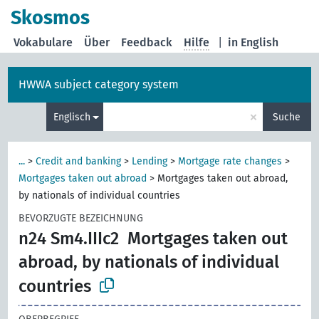
Skosmos
Vokabulare
Über
Feedback
Hilfe
|
in English
HWWA subject category system
×
Englisch
Suche
...
>
Credit and banking
>
Lending
>
Mortgage rate changes
>
Mortgages taken out abroad
>
Mortgages taken out abroad,
by nationals of individual countries
BEVORZUGTE BEZEICHNUNG
n24 Sm4.IIIc2
Mortgages taken out
abroad, by nationals of individual
countries