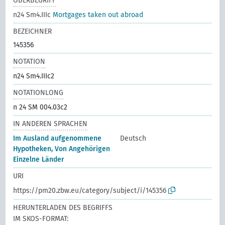
OBERBEGRIFF
n24 Sm4.IIIc
Mortgages taken out abroad
BEZEICHNER
145356
NOTATION
n24 Sm4.IIIc2
NOTATIONLONG
n 24 SM 004.03c2
IN ANDEREN SPRACHEN
Im Ausland aufgenommene
Deutsch
Hypotheken, Von Angehörigen
Einzelne Länder
URI
https://pm20.zbw.eu/category/subject/i/145356
HERUNTERLADEN DES BEGRIFFS
IM SKOS-FORMAT: