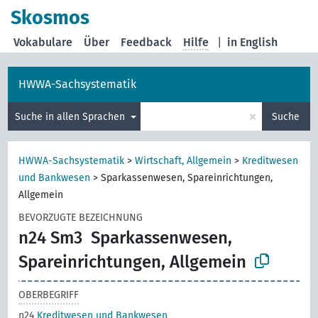
Skosmos
Vokabulare
Über
Feedback
Hilfe
|
in English
HWWA-Sachsystematik
×
Suche in allen Sprachen
Suche
HWWA-Sachsystematik
>
Wirtschaft, Allgemein
>
Kreditwesen
und Bankwesen
>
Sparkassenwesen, Spareinrichtungen,
Allgemein
BEVORZUGTE BEZEICHNUNG
n24 Sm3
Sparkassenwesen,
Spareinrichtungen, Allgemein
OBERBEGRIFF
n24
Kreditwesen und Bankwesen