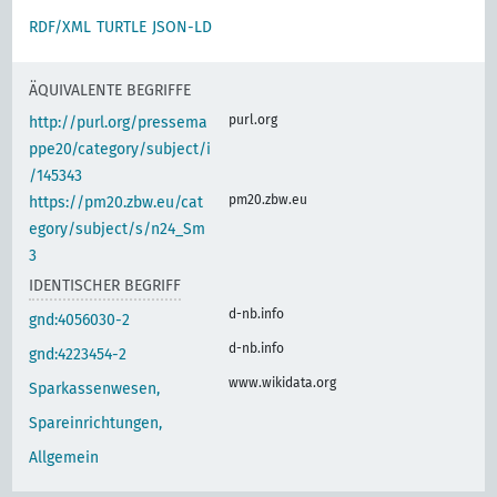
RDF/XML
TURTLE
JSON-LD
ÄQUIVALENTE BEGRIFFE
purl.org
http://purl.org/pressema
ppe20/category/subject/i
/145343
pm20.zbw.eu
https://pm20.zbw.eu/cat
egory/subject/s/n24_Sm
3
IDENTISCHER BEGRIFF
d-nb.info
gnd:4056030-2
d-nb.info
gnd:4223454-2
www.wikidata.org
Sparkassenwesen,
Spareinrichtungen,
Allgemein