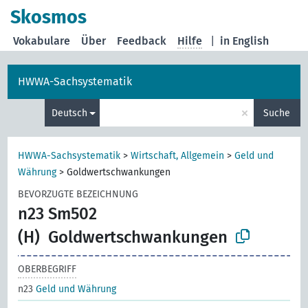
Skosmos
Vokabulare
Über
Feedback
Hilfe
|
in English
HWWA-Sachsystematik
×
Deutsch
Suche
HWWA-Sachsystematik
>
Wirtschaft, Allgemein
>
Geld und
Währung
>
Goldwertschwankungen
BEVORZUGTE BEZEICHNUNG
n23 Sm502
(H)
Goldwertschwankungen
OBERBEGRIFF
n23
Geld und Währung