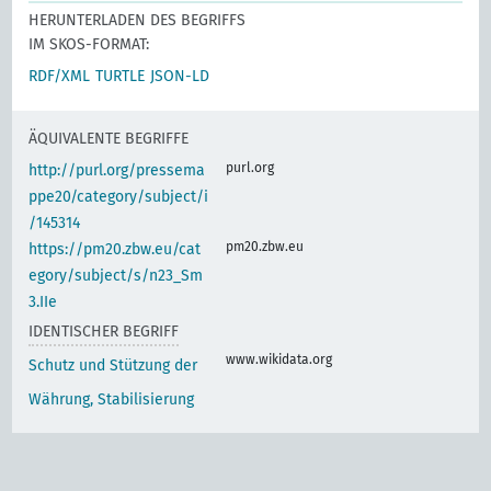
HERUNTERLADEN DES BEGRIFFS
IM SKOS-FORMAT:
RDF/XML
TURTLE
JSON-LD
ÄQUIVALENTE BEGRIFFE
purl.org
http://purl.org/pressema
ppe20/category/subject/i
/145314
pm20.zbw.eu
https://pm20.zbw.eu/cat
egory/subject/s/n23_Sm
3.IIe
IDENTISCHER BEGRIFF
www.wikidata.org
Schutz und Stützung der
Währung, Stabilisierung