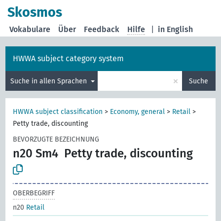
Skosmos
Vokabulare
Über
Feedback
Hilfe
|
in English
HWWA subject category system
×
Suche in allen Sprachen
Suche
HWWA subject classification
>
Economy, general
>
Retail
>
Petty trade, discounting
BEVORZUGTE BEZEICHNUNG
n20 Sm4
Petty trade, discounting
OBERBEGRIFF
n20
Retail