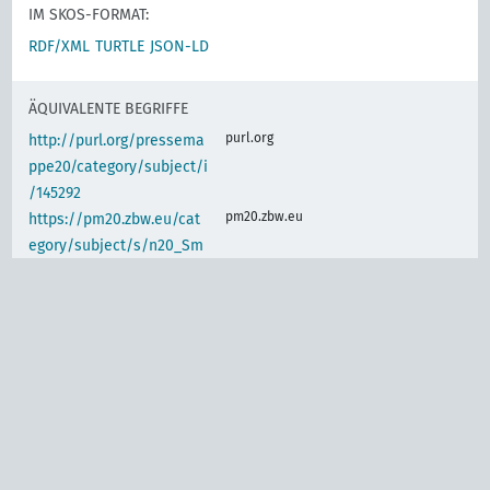
IM SKOS-FORMAT:
RDF/XML
TURTLE
JSON-LD
ÄQUIVALENTE BEGRIFFE
purl.org
http://purl.org/pressema
ppe20/category/subject/i
/145292
pm20.zbw.eu
https://pm20.zbw.eu/cat
egory/subject/s/n20_Sm
2
IDENTISCHER BEGRIFF
www.wikidata.org
Gastwirtschaften,
Schankwirtschaften,
Vergnügungsbetriebe,
(de)
Vergnügungsstätten
d-nb.info
gnd:4071600-4