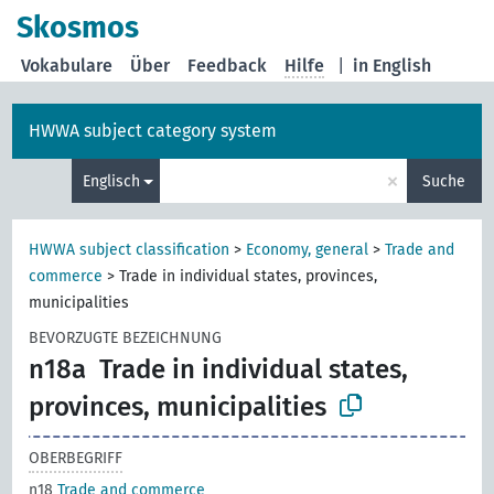
Skosmos
Vokabulare
Über
Feedback
Hilfe
|
in English
HWWA subject category system
×
Englisch
Suche
HWWA subject classification
>
Economy, general
>
Trade and
commerce
>
Trade in individual states, provinces,
municipalities
BEVORZUGTE BEZEICHNUNG
n18a
Trade in individual states,
provinces, municipalities
OBERBEGRIFF
n18
Trade and commerce