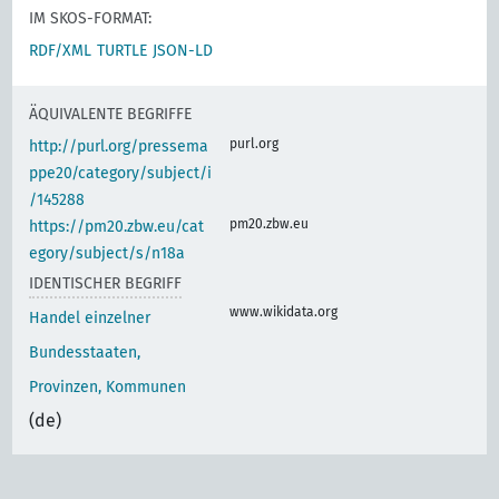
IM SKOS-FORMAT:
RDF/XML
TURTLE
JSON-LD
ÄQUIVALENTE BEGRIFFE
purl.org
http://purl.org/pressema
ppe20/category/subject/i
/145288
pm20.zbw.eu
https://pm20.zbw.eu/cat
egory/subject/s/n18a
IDENTISCHER BEGRIFF
www.wikidata.org
Handel einzelner
Bundesstaaten,
Provinzen, Kommunen
(de)