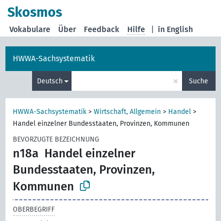
Skosmos
Vokabulare
Über
Feedback
Hilfe
|
in English
HWWA-Sachsystematik
×
Deutsch
Suche
HWWA-Sachsystematik
>
Wirtschaft, Allgemein
>
Handel
>
Handel einzelner Bundesstaaten, Provinzen, Kommunen
BEVORZUGTE BEZEICHNUNG
n18a
Handel einzelner
Bundesstaaten, Provinzen,
Kommunen
OBERBEGRIFF