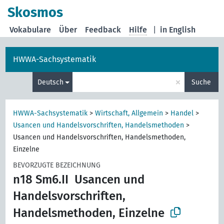
Skosmos
Vokabulare
Über
Feedback
Hilfe
|
in English
HWWA-Sachsystematik
×
Deutsch
Suche
HWWA-Sachsystematik
>
Wirtschaft, Allgemein
>
Handel
>
Usancen und Handelsvorschriften, Handelsmethoden
>
Usancen und Handelsvorschriften, Handelsmethoden,
Einzelne
BEVORZUGTE BEZEICHNUNG
n18 Sm6.II
Usancen und
Handelsvorschriften,
Handelsmethoden, Einzelne