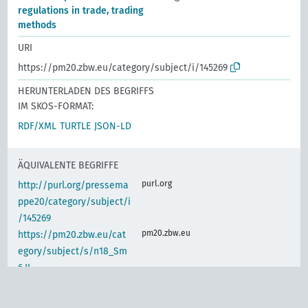
regulations in trade, trading
methods
URI
https://pm20.zbw.eu/category/subject/i/145269
HERUNTERLADEN DES BEGRIFFS
IM SKOS-FORMAT:
RDF/XML
TURTLE
JSON-LD
ÄQUIVALENTE BEGRIFFE
purl.org
http://purl.org/pressema
ppe20/category/subject/i
/145269
pm20.zbw.eu
https://pm20.zbw.eu/cat
egory/subject/s/n18_Sm
6.II
IDENTISCHER BEGRIFF
d-nb.info
gnd:4023249-9