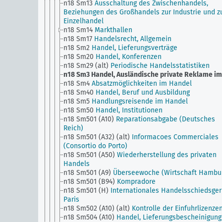
n18 Sm13
Ausschaltung des Zwischenhandels,
Beziehungen des Großhandels zur Industrie und 
Einzelhandel
n18 Sm14
Markthallen
n18 Sm17
Handelsrecht, Allgemein
n18 Sm2
Handel, Lieferungsverträge
n18 Sm20
Handel, Konferenzen
n18 Sm29 (alt)
Periodische Handelsstatistiken
n18 Sm3
Handel, Ausländische private Reklame im .
n18 Sm4
Absatzmöglichkeiten im Handel
n18 Sm40
Handel, Beruf und Ausbildung
n18 Sm5
Handlungsreisende im Handel
n18 Sm50
Handel, Institutionen
n18 Sm501 (A10)
Reparationsabgabe (Deutsches
Reich)
n18 Sm501 (A32) (alt)
Informacoes Commerciales
(Consortio do Porto)
n18 Sm501 (A50)
Wiederherstellung des privaten
Handels
n18 Sm501 (A9)
Überseewoche (Wirtschaft Hambu
n18 Sm501 (B94)
Kompradore
n18 Sm501 (H)
Internationales Handelsschiedsgeri
Paris
n18 Sm502 (A10) (alt)
Kontrolle der Einfuhrlizenze
n18 Sm504 (A10)
Handel, Lieferungsbescheinigung