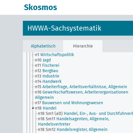
n Sm56
Gefangenenarbeit, Zwangsarbeit
Skosmos
n Sm59
Prüfwesen für Werkstoffe und Waren, Allge
n Sm6
Nationale Kapitalanlagen
n Sm60
Wirtschaft, Technik, Allgemein
n Sm61
Aufkommen und Verwendung neuer Werksto
HWWA-Sachsystematik
Allgemein
n Sm7
Kartell-, Syndikat und Trustwesen
n Sm70
Wirtschaft, Finanzierungsfragen, Allgemein
n Sm8
Normung, Standardisierung
Alphabetisch
Hierarchie
n Sm9 (alt)
Nahrungsmittelversorgung
n1
Wirtschaftspolitik
n10
Jagd
n11
Fischerei
n12
Bergbau
n13
Industrie
n14
Handwerk
n15
Arbeiterfrage, Arbeitsverhältnisse, Allgemein
n16
Gewerkschaftswesen, Arbeiterorganisationen
Allgemein
n17
Bauwesen und Wohnungswesen
n18
Handel
n18 Sm1 (alt)
Handel, Ein-, Aus- und Durchfuhrver
n18 Sm11
Handelsagenten, Allgemein,
Handelsvertreter
n18 Sm12
Handelsregister, Allgemein