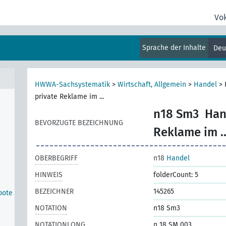
mein
Vo
ffe,
Sprache der Inhalte
Deu
HWWA-Sachsystematik
>
Wirtschaft, Allgemein
>
Handel
>
private Reklame im ...
n18 Sm3
Han
BEVORZUGTE BEZEICHNUNG
Reklame im ..
OBERBEGRIFF
n18
Handel
HINWEIS
folderCount: 5
BEZEICHNER
145265
bote
NOTATION
n18 Sm3
NOTATIONLONG
n 18 SM 003