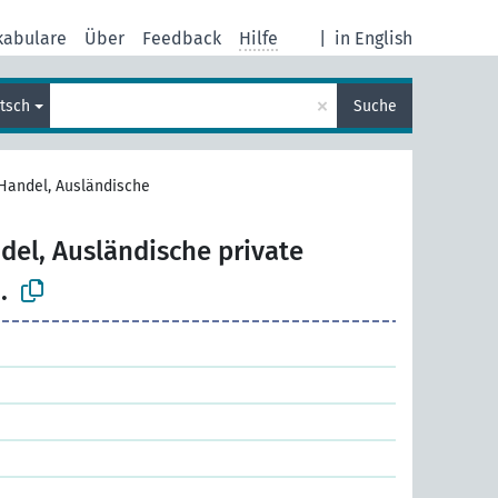
kabulare
Über
Feedback
Hilfe
|
in English
×
tsch
Suche
Handel, Ausländische
del, Ausländische private
.