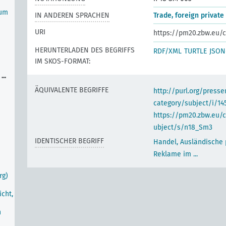
zum
IN ANDEREN SPRACHEN
Trade, foreign private a
URI
https://pm20.zbw.eu/c
HERUNTERLADEN DES BEGRIFFS
RDF/XML
TURTLE
JSON
IM SKOS-FORMAT:
..
ÄQUIVALENTE BEGRIFFE
http://purl.org/pres
category/subject/i/14
https://pm20.zbw.eu/
ubject/s/n18_Sm3
IDENTISCHER BEGRIFF
Handel, Ausländische 
Reklame im ...
rg)
cht,
n