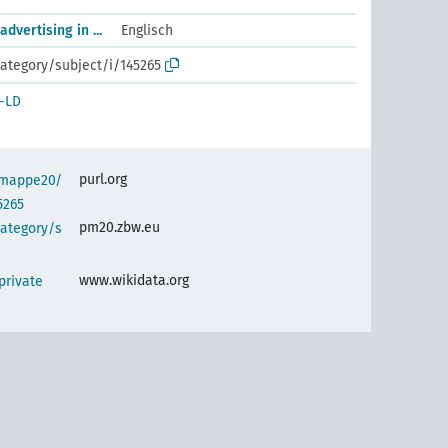
dvertising in ...
Englisch
ategory/subject/i/145265
-LD
purl.org
semappe20/
5265
pm20.zbw.eu
category/s
www.wikidata.org
private