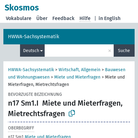
Skosmos
Vokabulare
Über
Feedback
Hilfe
|
in English
HWWA-Sachsystematik
×
Deutsch
Suche
HWWA-Sachsystematik
>
Wirtschaft, Allgemein
>
Bauwesen
und Wohnungswesen
>
Miete und Mieterfragen
>
Miete und
Mieterfragen, Mietrechtsfragen
BEVORZUGTE BEZEICHNUNG
n17 Sm1.I
Miete und Mieterfragen,
Mietrechtsfragen
OBERBEGRIFF
n17 Sm1
Miete und Mieterfragen