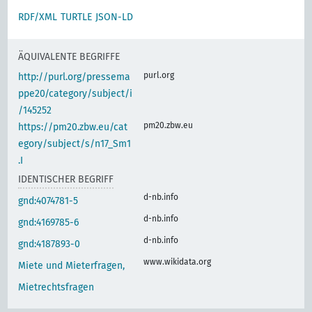
RDF/XML
TURTLE
JSON-LD
ÄQUIVALENTE BEGRIFFE
purl.org
http://purl.org/pressema
ppe20/category/subject/i
/145252
pm20.zbw.eu
https://pm20.zbw.eu/cat
egory/subject/s/n17_Sm1
.I
IDENTISCHER BEGRIFF
d-nb.info
gnd:4074781-5
d-nb.info
gnd:4169785-6
d-nb.info
gnd:4187893-0
www.wikidata.org
Miete und Mieterfragen,
Mietrechtsfragen