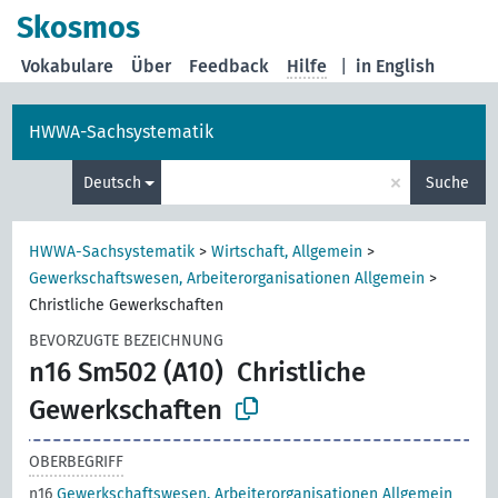
Skosmos
Vokabulare
Über
Feedback
Hilfe
|
in English
HWWA-Sachsystematik
×
Deutsch
Suche
HWWA-Sachsystematik
>
Wirtschaft, Allgemein
>
Gewerkschaftswesen, Arbeiterorganisationen Allgemein
>
Christliche Gewerkschaften
BEVORZUGTE BEZEICHNUNG
n16 Sm502 (A10)
Christliche
Gewerkschaften
OBERBEGRIFF
n16
Gewerkschaftswesen, Arbeiterorganisationen Allgemein