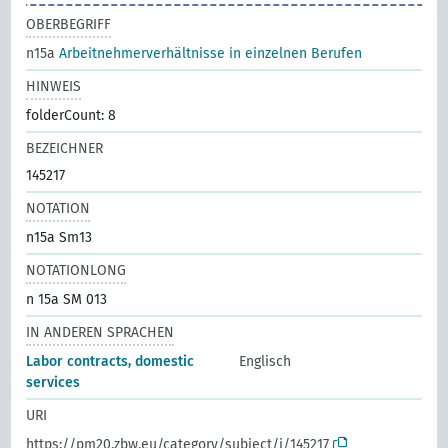
OBERBEGRIFF
n15a
Arbeitnehmerverhältnisse in einzelnen Berufen
HINWEIS
folderCount: 8
BEZEICHNER
145217
NOTATION
n15a Sm13
NOTATIONLONG
n 15a SM 013
IN ANDEREN SPRACHEN
Labor contracts, domestic
Englisch
services
URI
https://pm20.zbw.eu/category/subject/i/145217