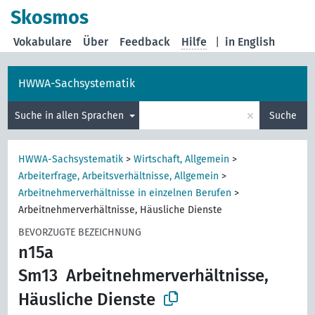
Skosmos
Vokabulare
Über
Feedback
Hilfe
|
in English
HWWA-Sachsystematik
×
Suche in allen Sprachen
Suche
HWWA-Sachsystematik
>
Wirtschaft, Allgemein
>
Arbeiterfrage, Arbeitsverhältnisse, Allgemein
>
Arbeitnehmerverhältnisse in einzelnen Berufen
>
Arbeitnehmerverhältnisse, Häusliche Dienste
BEVORZUGTE BEZEICHNUNG
n15a
Sm13
Arbeitnehmerverhältnisse,
Häusliche Dienste