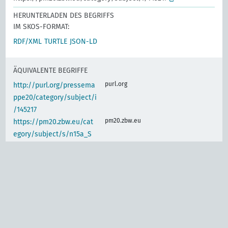
HERUNTERLADEN DES BEGRIFFS
IM SKOS-FORMAT:
RDF/XML
TURTLE
JSON-LD
ÄQUIVALENTE BEGRIFFE
purl.org
http://purl.org/pressema
ppe20/category/subject/i
/145217
pm20.zbw.eu
https://pm20.zbw.eu/cat
egory/subject/s/n15a_S
m13
IDENTISCHER BEGRIFF
www.wikidata.org
Arbeitnehmerverhältniss
e, Häusliche Dienste
d-nb.info
gnd:4002623-1
d-nb.info
gnd:4012170-7