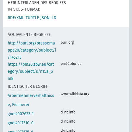
HERUNTERLADEN DES BEGRIFFS
IM SKOS-FORMAT:
RDF/XML
TURTLE
JSON-LD
ÄQUIVALENTE BEGRIFFE
purl.org
http://purl.org/pressema
ppe20/category/subject/i
/145213
pm20.zbw.eu
https://pm20.zbw.eu/cat
egory/subject/s/n15a_S
m8
IDENTISCHER BEGRIFF
www.wikidata.org
Arbeitnehmerverhältniss
e, Fischerei
d-nb.info
gnd:4002623-1
d-nb.info
gnd:4017310-0
d-nb.info