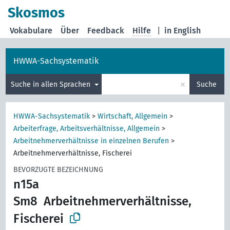
Skosmos
Vokabulare
Über
Feedback
Hilfe
|
in English
HWWA-Sachsystematik
×
Suche in allen Sprachen
Suche
HWWA-Sachsystematik
>
Wirtschaft, Allgemein
>
Arbeiterfrage, Arbeitsverhältnisse, Allgemein
>
Arbeitnehmerverhältnisse in einzelnen Berufen
>
Arbeitnehmerverhältnisse, Fischerei
BEVORZUGTE BEZEICHNUNG
n15a
Sm8
Arbeitnehmerverhältnisse,
Fischerei