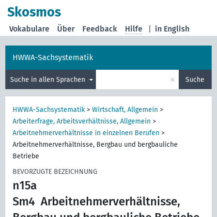
Skosmos
Vokabulare
Über
Feedback
Hilfe
|
in English
HWWA-Sachsystematik
×
Suche in allen Sprachen
Suche
HWWA-Sachsystematik
>
Wirtschaft, Allgemein
>
Arbeiterfrage, Arbeitsverhältnisse, Allgemein
>
Arbeitnehmerverhältnisse in einzelnen Berufen
>
Arbeitnehmerverhältnisse, Bergbau und bergbauliche
Betriebe
BEVORZUGTE BEZEICHNUNG
n15a
Sm4
Arbeitnehmerverhältnisse,