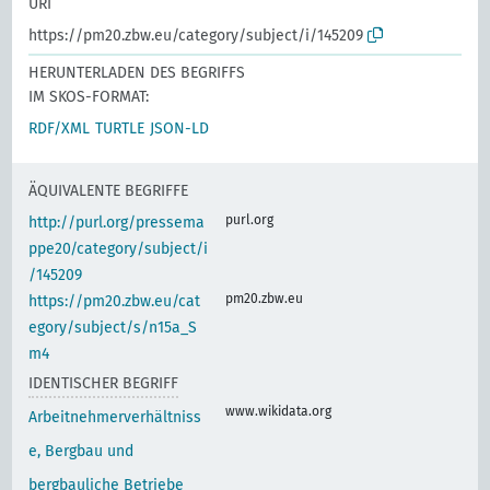
URI
https://pm20.zbw.eu/category/subject/i/145209
HERUNTERLADEN DES BEGRIFFS
IM SKOS-FORMAT:
RDF/XML
TURTLE
JSON-LD
ÄQUIVALENTE BEGRIFFE
purl.org
http://purl.org/pressema
ppe20/category/subject/i
/145209
pm20.zbw.eu
https://pm20.zbw.eu/cat
egory/subject/s/n15a_S
m4
IDENTISCHER BEGRIFF
www.wikidata.org
Arbeitnehmerverhältniss
e, Bergbau und
bergbauliche Betriebe