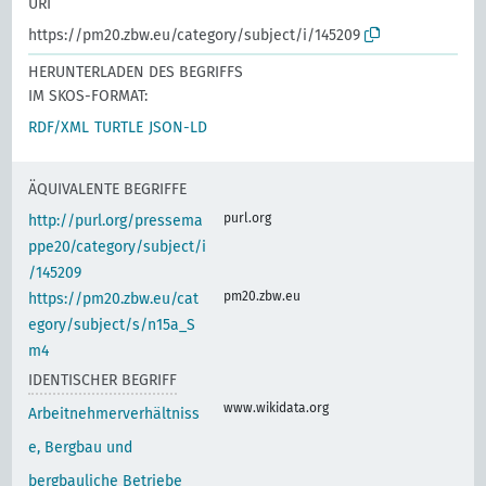
URI
https://pm20.zbw.eu/category/subject/i/145209
HERUNTERLADEN DES BEGRIFFS
IM SKOS-FORMAT:
RDF/XML
TURTLE
JSON-LD
ÄQUIVALENTE BEGRIFFE
purl.org
http://purl.org/pressema
ppe20/category/subject/i
/145209
pm20.zbw.eu
https://pm20.zbw.eu/cat
egory/subject/s/n15a_S
m4
IDENTISCHER BEGRIFF
www.wikidata.org
Arbeitnehmerverhältniss
e, Bergbau und
bergbauliche Betriebe