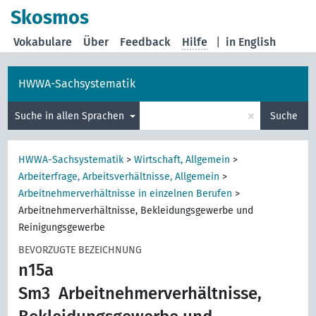
Skosmos
Vokabulare
Über
Feedback
Hilfe
|
in English
HWWA-Sachsystematik
×
Suche in allen Sprachen
Suche
HWWA-Sachsystematik
>
Wirtschaft, Allgemein
>
Arbeiterfrage, Arbeitsverhältnisse, Allgemein
>
Arbeitnehmerverhältnisse in einzelnen Berufen
>
Arbeitnehmerverhältnisse, Bekleidungsgewerbe und
Reinigungsgewerbe
BEVORZUGTE BEZEICHNUNG
n15a
Sm3
Arbeitnehmerverhältnisse,