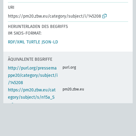
URI
https://pm20.zbw.eu/category/subject/i/145208
HERUNTERLADEN DES BEGRIFFS
IM SKOS-FORMAT:
RDF/XML
TURTLE
JSON-LD
ÄQUIVALENTE BEGRIFFE
purl.org
http://purl.org/pressema
ppe20/category/subject/i
/145208
pm20.zbw.eu
https://pm20.zbw.eu/cat
egory/subject/s/n15a_S
m3
IDENTISCHER BEGRIFF
www.wikidata.org
Arbeitnehmerverhältniss
e, Bekleidungsgewerbe