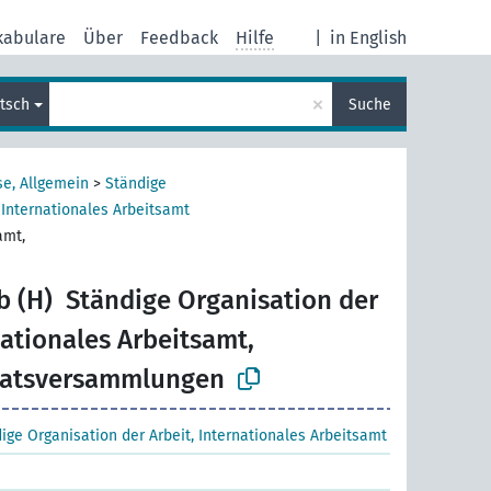
kabulare
Über
Feedback
Hilfe
|
in English
×
tsch
Suche
se, Allgemein
>
Ständige
 Internationales Arbeitsamt
amt,
b (H)
Ständige Organisation der
nationales Arbeitsamt,
ratsversammlungen
ige Organisation der Arbeit, Internationales Arbeitsamt