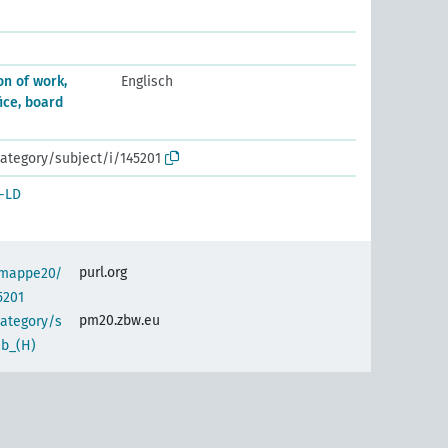
n of work,
Englisch
fice, board
ategory/subject/i/145201
-LD
purl.org
semappe20/
5201
pm20.zbw.eu
category/s
Ib_(H)