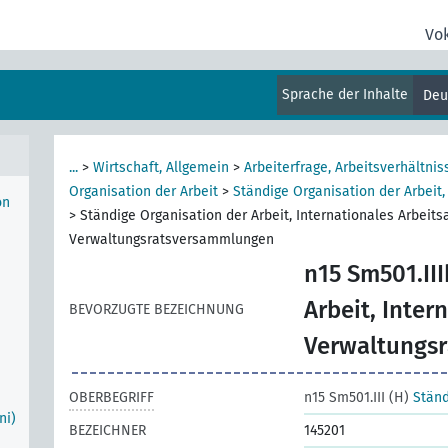
Vo
Sprache der Inhalte
Deu
e
...
>
Wirtschaft, Allgemein
>
Arbeiterfrage, Arbeitsverhältnis
Organisation der Arbeit
>
Ständige Organisation der Arbeit,
on
>
Ständige Organisation der Arbeit, Internationales Arbeits
Verwaltungsratsversammlungen
n15 Sm501.III
Arbeit, Inter
BEVORZUGTE BEZEICHNUNG
Verwaltungs
OBERBEGRIFF
n15 Sm501.III (H)
Ständ
ni)
BEZEICHNER
145201