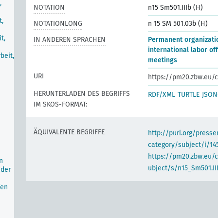
,
NOTATION
n15 Sm501.IIIb (H)
t,
NOTATIONLONG
n 15 SM 501.03b (H)
t,
IN ANDEREN SPRACHEN
Permanent organizatio
international labor of
beit,
meetings
URI
https://pm20.zbw.eu/c
HERUNTERLADEN DES BEGRIFFS
RDF/XML
TURTLE
JSON
IM SKOS-FORMAT:
ÄQUIVALENTE BEGRIFFE
http://purl.org/pres
category/subject/i/14
https://pm20.zbw.eu/
n
ubject/s/n15_Sm501.II
 der
fen