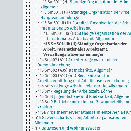
n15 Sm501.I (H)
Ständige Organisation der Arbeit
Allgemein
n15 Sm501.II (H)
Ständige Organisation der Arbei
Hauptversammlungen
n15 Sm501.III (H)
Ständige Organisation der Arbei
Internationales Arbeitsamt
n15 Sm501.IIIa (H)
Ständige Organisation der Ar
Internationales Arbeitsamt, Allgemein
n15 Sm501.IIIb (H)
Ständige Organisation der
Arbeit, Internationales Arbeitsamt,
Verwaltungsratsversammlungen
n15 Sm502 (A10)
Arbeiterfrage während der
Demobilmachung
n15 Sm502 (A35)
Betriebsräte, Allgemein
n15 Sm503 (A10) (alt)
Reichsanstalt für
Arbeitsvermittlung und Arbeitslosenversicherung
n15 Sm6
Geistige Arbeit, Freie Berufe, Allgemein
n15 Sm7
Regelung der Arbeitszeit, Löhne
n15 Sm8
Jugendlichen- und Kinderarbeit, Allgemei
n15 Sm9
Betriebskontrolle und Gewinnbeteiligung
Arbeiter
n15a
Arbeitnehmerverhältnisse in einzelnen Beru
n16
Gewerkschaftswesen, Arbeiterorganisationen
Allgemein
n17
Bauwesen und Wohnungswesen