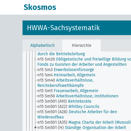
(Konkurrenzklausel)
Skosmos
n15 Sm19
Beschäftigung Schwerbeschädigter
n15 Sm2
Streiks, Vereinbarungen zwischen
Arbeitgebern und Arbeitnehmern
n15 Sm20
Arbeiterfrage, Konferenzen
HWWA-Sachsystematik
n15 Sm21
Nationale Wanderarbeiter
n15 Sm22
Facharbeit, Allgemein
n15 Sm23
Fabrikarbeiter, Allgemein
n15 Sm24
Angestelltenfrage
Alphabetisch
Hierarchie
n15 Sm25
Warenverkauf durch Betriebsangehörig
durch die Betriebsleitung
n15 Sm26
Obligatorische und freiwillige Bildung v
Fonds zu Gunsten der Arbeiter und Angestellten
n15 Sm3
Erwerbslosenfürsorge
n15 Sm4
Heimarbeit, Allgemein
n15 Sm40
Arbeitsverhältnisse,
Reichsberufswettkämpfe
n15 Sm5
Frauenarbeit, Allgemein
n15 Sm50
Arbeitsverhältnisse, Institutionen
n15 Sm501 (A10)
Betriebsräte
n15 Sm501 (A22)
Whitley Councils
n15 Sm501 (A28)
Deutsche Arbeiter für den
Wiederaufbau
n15 Sm501 (A35)
Magna Charta der Arbeit (Mussoli
n15 Sm501 (H)
Ständige Organisation der Arbeit