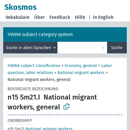
Skosmos
Vokabulare
Über
Feedback
Hilfe
|
in English
HWWA subject category system
×
Suche in allen Sprachen
Suche
HWWA subject classification
>
Economy, general
>
Labor
question, labor relations
>
National migrant workers
>
National migrant workers, general
BEVORZUGTE BEZEICHNUNG
n15 Sm21.I
National migrant
workers, general
OBERBEGRIFF
n15 Sm21
National migrant workers