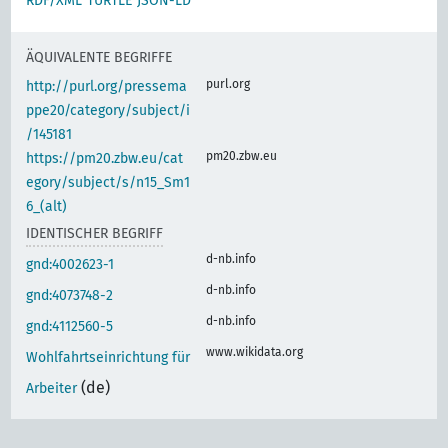
RDF/XML
TURTLE
JSON-LD
ÄQUIVALENTE BEGRIFFE
purl.org
http://purl.org/pressema
ppe20/category/subject/i
/145181
pm20.zbw.eu
https://pm20.zbw.eu/cat
egory/subject/s/n15_Sm1
6_(alt)
IDENTISCHER BEGRIFF
d-nb.info
gnd:4002623-1
d-nb.info
gnd:4073748-2
d-nb.info
gnd:4112560-5
www.wikidata.org
Wohlfahrtseinrichtung für
(de)
Arbeiter