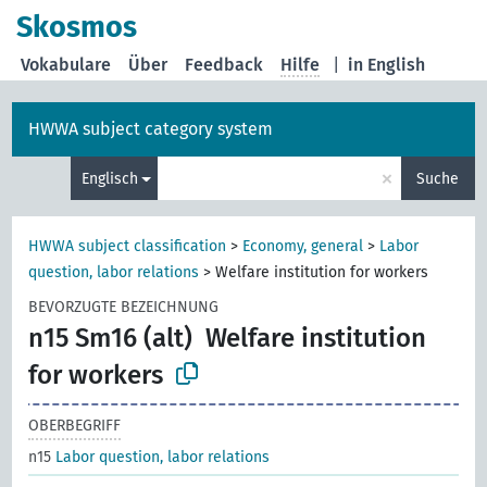
Skosmos
Vokabulare
Über
Feedback
Hilfe
|
in English
HWWA subject category system
×
Englisch
Suche
HWWA subject classification
>
Economy, general
>
Labor
question, labor relations
>
Welfare institution for workers
BEVORZUGTE BEZEICHNUNG
n15 Sm16 (alt)
Welfare institution
for workers
OBERBEGRIFF
n15
Labor question, labor relations