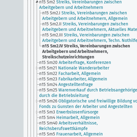
n15 Sm2
Streiks, Vereinbarungen zwischen
Arbeitgebern und Arbeitnehmern
n15 Sm2.I
Streiks, Vereinbarungen zwischen
Arbeitgebern und Arbeitnehmern, Allgemein
n15 Sm2.II
Streiks, Vereinbarungen zwischen
Arbeitgebern und Arbeitnehmern, Aktuelles Mate
n15 Sm2.III
Streiks, Vereinbarungen zwischen
Arbeitgebern und Arbeitnehmern, Techn. Nothilf
n15 Sm2.IV
Streiks, Vereinbarungen zwischen
Arbeitgebern und Arbeitnehmern,
Streikschutzeinrichtungen
n15 Sm20
Arbeiterfrage, Konferenzen
n15 Sm21
Nationale Wanderarbeiter
n15 Sm22
Facharbeit, Allgemein
n15 Sm23
Fabrikarbeiter, Allgemein
n15 Sm24
Angestelltenfrage
n15 Sm25
Warenverkauf durch Betriebsangehörig
durch die Betriebsleitung
n15 Sm26
Obligatorische und freiwillige Bildung v
Fonds zu Gunsten der Arbeiter und Angestellten
n15 Sm3
Erwerbslosenfürsorge
n15 Sm4
Heimarbeit, Allgemein
n15 Sm40
Arbeitsverhältnisse,
Reichsberufswettkämpfe
n15 Sm5
Frauenarbeit, Allgemein