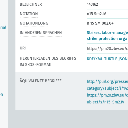
BEZEICHNER
145162
NOTATION
n15 Sm2.IV
NOTATIONLONG
n 15 SM 002.04
rial
IN ANDEREN SPRACHEN
Strikes, labor-manage
e
strike protection orga
URI
https://pm20.zbw.eu/c
HERUNTERLADEN DES BEGRIFFS
RDF/XML
TURTLE
JSON
IM SKOS-FORMAT:
ÄQUIVALENTE BEGRIFFE
http://purl.org/pres
e
category/subject/i/14
on
https://pm20.zbw.eu/
ubject/s/n15_Sm2.IV