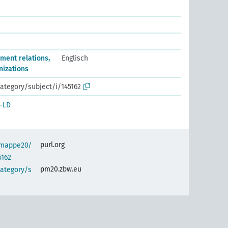
ment relations,
Englisch
nizations
ategory/subject/i/145162
-LD
purl.org
semappe20/
5162
pm20.zbw.eu
category/s