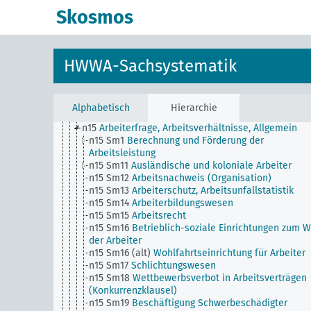
n Sm7
Kartell-, Syndikat und Trustwesen
Skosmos
n Sm70
Wirtschaft, Finanzierungsfragen, Allgemein
n Sm8
Normung, Standardisierung
n Sm9 (alt)
Nahrungsmittelversorgung
n1
Wirtschaftspolitik
HWWA-Sachsystematik
n10
Jagd
n11
Fischerei
n12
Bergbau
n13
Industrie
Alphabetisch
Hierarchie
n14
Handwerk
n15
Arbeiterfrage, Arbeitsverhältnisse, Allgemein
n15 Sm1
Berechnung und Förderung der
Arbeitsleistung
n15 Sm11
Ausländische und koloniale Arbeiter
n15 Sm12
Arbeitsnachweis (Organisation)
n15 Sm13
Arbeiterschutz, Arbeitsunfallstatistik
n15 Sm14
Arbeiterbildungswesen
n15 Sm15
Arbeitsrecht
n15 Sm16
Betrieblich-soziale Einrichtungen zum 
der Arbeiter
n15 Sm16 (alt)
Wohlfahrtseinrichtung für Arbeiter
n15 Sm17
Schlichtungswesen
n15 Sm18
Wettbewerbsverbot in Arbeitsverträgen
(Konkurrenzklausel)
n15 Sm19
Beschäftigung Schwerbeschädigter