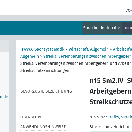
Vo
Sprache der Inhalte
Deu
HWWA-Sachsystematik
>
Wirtschaft, Allgemein
>
Arbeiterfr
Allgemein
>
Streiks, Vereinbarungen zwischen Arbeitgeber
Streiks, Vereinbarungen zwischen Arbeitgebern und Arbeit
Streikschutzeinrichtungen
n15 Sm2.IV
S
Arbeitgebern
BEVORZUGTE BEZEICHNUNG
Wohle
Streikschutz
OBERBEGRIFF
n15 Sm2
Streiks, Ver
ANWENDUNGSHINWEISE
Streikschutzeinrichtu