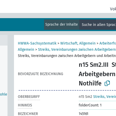
ffe,
Vo
Sprache der Inhalte
Suche in allen Spra
HWWA-Sachsystematik
>
Wirtschaft, Allgemein
>
Arbeiterfr
Allgemein
>
Streiks, Vereinbarungen zwischen Arbeitgeber
Streiks, Vereinbarungen zwischen Arbeitgebern und Arbeitn
n15 Sm2.III
S
Arbeitgebern
BEVORZUGTE BEZEICHNUNG
Nothilfe
Wohle
OBERBEGRIFF
n15 Sm2
Streiks, Ver
HINWEIS
folderCount: 1
BEZEICHNER
145161