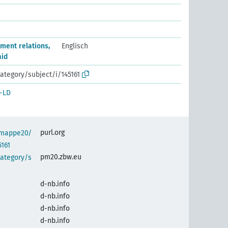
ment relations,
Englisch
aid
ategory/subject/i/145161
-LD
purl.org
semappe20/
5161
pm20.zbw.eu
category/s
d-nb.info
d-nb.info
d-nb.info
d-nb.info