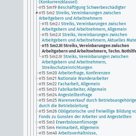
(Konkurrenzklausel)
n15 Sm19
Beschäftigung Schwerbeschädigter
n15 Sm2
Streiks, Vereinbarungen zwischen
Arbeitgebern und Arbeitnehmern
n15 Sm2.I
Streiks, Vereinbarungen zwischen
Arbeitgebern und Arbeitnehmern, Allgemein
n15 Sm2.II
Streiks, Vereinbarungen zwischen
Arbeitgebern und Arbeitnehmern, Aktuelles Mate
n15 Sm2.III
Streiks, Vereinbarungen zwischen
Arbeitgebern und Arbeitnehmern, Techn. Nothilf
n15 Sm2.IV
Streiks, Vereinbarungen zwischen
Arbeitgebern und Arbeitnehmern,
Streikschutzeinrichtungen
n15 Sm20
Arbeiterfrage, Konferenzen
n15 Sm21
Nationale Wanderarbeiter
n15 Sm22
Facharbeit, Allgemein
n15 Sm23
Fabrikarbeiter, Allgemein
n15 Sm24
Angestelltenfrage
n15 Sm25
Warenverkauf durch Betriebsangehörig
durch die Betriebsleitung
n15 Sm26
Obligatorische und freiwillige Bildung v
Fonds zu Gunsten der Arbeiter und Angestellten
n15 Sm3
Erwerbslosenfürsorge
n15 Sm4
Heimarbeit, Allgemein
n15 Sm40
Arbeitsverhältnisse,