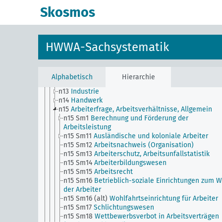
n Sm61
Aufkommen und Verwendung neuer Werksto
Skosmos
Allgemein
n Sm7
Kartell-, Syndikat und Trustwesen
n Sm70
Wirtschaft, Finanzierungsfragen, Allgemein
n Sm8
Normung, Standardisierung
HWWA-Sachsystematik
n Sm9 (alt)
Nahrungsmittelversorgung
n1
Wirtschaftspolitik
n10
Jagd
n11
Fischerei
Alphabetisch
Hierarchie
n12
Bergbau
n13
Industrie
n14
Handwerk
n15
Arbeiterfrage, Arbeitsverhältnisse, Allgemein
n15 Sm1
Berechnung und Förderung der
Arbeitsleistung
n15 Sm11
Ausländische und koloniale Arbeiter
n15 Sm12
Arbeitsnachweis (Organisation)
n15 Sm13
Arbeiterschutz, Arbeitsunfallstatistik
n15 Sm14
Arbeiterbildungswesen
n15 Sm15
Arbeitsrecht
n15 Sm16
Betrieblich-soziale Einrichtungen zum 
der Arbeiter
n15 Sm16 (alt)
Wohlfahrtseinrichtung für Arbeiter
n15 Sm17
Schlichtungswesen
n15 Sm18
Wettbewerbsverbot in Arbeitsverträgen