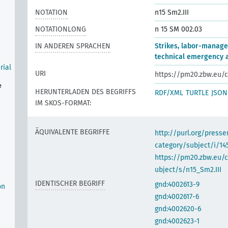
NOTATION
n15 Sm2.III
NOTATIONLONG
n 15 SM 002.03
IN ANDEREN SPRACHEN
Strikes, labor-manage
technical emergency 
rial
URI
https://pm20.zbw.eu/c
e
HERUNTERLADEN DES BEGRIFFS
RDF/XML
TURTLE
JSON
IM SKOS-FORMAT:
ÄQUIVALENTE BEGRIFFE
http://purl.org/pres
category/subject/i/14
https://pm20.zbw.eu/
e
ubject/s/n15_Sm2.III
IDENTISCHER BEGRIFF
gnd:4002613-9
on
gnd:4002617-6
gnd:4002620-6
gnd:4002623-1