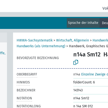
Vo
Sprache der Inhalte
Deu
mein
HWWA-Sachsystematik
>
Wirtschaft, Allgemein
>
Handwerk
Handwerks (als Unternehmung)
>
Handwerk, Graphisches 
ffe,
n14a Sm12
H
BEVORZUGTE BEZEICHNUNG
OBERBEGRIFF
n14a
Einzelne Zweige
HINWEIS
folderCount: 6
BEZEICHNER
145143
NOTATION
n14a Sm12
NOTATIONLONG
n 14a SM 012