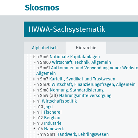
n Sm508 (B111)
Japanische Arbeitsfront
Skosmos
n Sm51
Verteilung der Zahlungstermine
n Sm52
Lagerhaltung
n Sm52 (alt)
Lagerhaltung
n Sm53
Immaterieller Betriebswert
HWWA-Sachsystematik
n Sm54
Konjunkturbeobachtung, Allgemein
n Sm55 (alt)
Public Utilities (der Öffentlichkeit
dienende Versorgungs- und Verkehrsbetriebe)
n Sm56
Gefangenenarbeit, Zwangsarbeit
Alphabetisch
Hierarchie
n Sm59
Prüfwesen für Werkstoffe und Waren, Allge
n Sm6
Nationale Kapitalanlagen
n Sm60
Wirtschaft, Technik, Allgemein
n Sm61
Aufkommen und Verwendung neuer Werksto
Allgemein
n Sm7
Kartell-, Syndikat und Trustwesen
n Sm70
Wirtschaft, Finanzierungsfragen, Allgemein
n Sm8
Normung, Standardisierung
n Sm9 (alt)
Nahrungsmittelversorgung
n1
Wirtschaftspolitik
n10
Jagd
n11
Fischerei
n12
Bergbau
n13
Industrie
n14
Handwerk
n14 Sm1
Handwerk, Lehrlingswesen