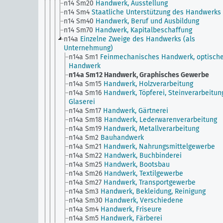
n14 Sm20
Handwerk, Ausstellung
n14 Sm4
Staatliche Unterstützung des Handwerks
n14 Sm40
Handwerk, Beruf und Ausbildung
n14 Sm70
Handwerk, Kapitalbeschaffung
n14a
Einzelne Zweige des Handwerks (als
Unternehmung)
n14a Sm1
Feinmechanisches Handwerk, optisch
Handwerk
n14a Sm12
Handwerk, Graphisches Gewerbe
n14a Sm15
Handwerk, Holzverarbeitung
n14a Sm16
Handwerk, Töpferei, Steinverarbeitun
Glaserei
n14a Sm17
Handwerk, Gärtnerei
n14a Sm18
Handwerk, Lederwarenverarbeitung
n14a Sm19
Handwerk, Metallverarbeitung
n14a Sm2
Bauhandwerk
n14a Sm21
Handwerk, Nahrungsmittelgewerbe
n14a Sm22
Handwerk, Buchbinderei
n14a Sm25
Handwerk, Bootsbau
n14a Sm26
Handwerk, Textilgewerbe
n14a Sm27
Handwerk, Transportgewerbe
n14a Sm3
Handwerk, Bekleidung, Reinigung
n14a Sm30
Handwerk, Verschiedene
n14a Sm4
Handwerk, Friseure
n14a Sm5
Handwerk, Färberei