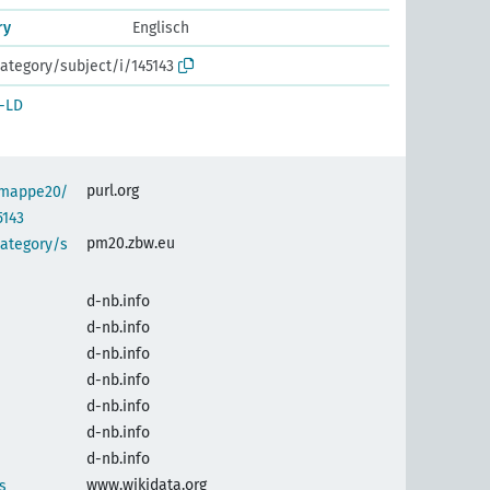
ry
Englisch
ategory/subject/i/145143
-LD
purl.org
semappe20/
5143
pm20.zbw.eu
category/s
d-nb.info
d-nb.info
d-nb.info
d-nb.info
d-nb.info
d-nb.info
d-nb.info
www.wikidata.org
s