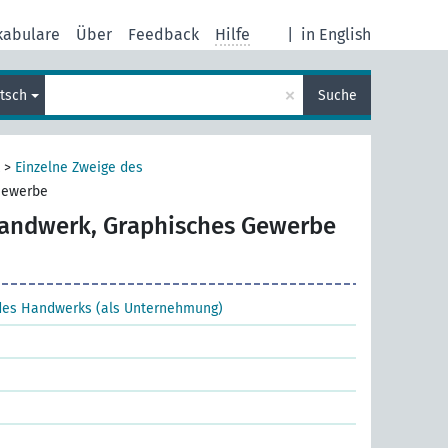
kabulare
Über
Feedback
Hilfe
|
in English
×
tsch
Suche
>
Einzelne Zweige des
Gewerbe
andwerk, Graphisches Gewerbe
 des Handwerks (als Unternehmung)