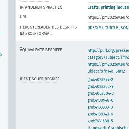
IN ANDEREN SPRACHEN
Crafts, printing indust
URI
https://pm20.zbw.eu/c
HERUNTERLADEN DES BEGRIFFS
RDF/XML
TURTLE
JSON
es
IM SKOS-FORMAT:
ÄQUIVALENTE BEGRIFFE
http://purl.org/pres
g,
category/subject/i/14
https://pm20.zbw.eu/
ubject/s/n14a_Sm12
IDENTISCHER BEGRIFF
gnd:4023299-2
gnd:4023302-9
gnd:4063004-3
gnd:4130948-0
gnd:4133333-0
gnd:4138343-6
gnd:7631588-5
Handwerk, Graphische