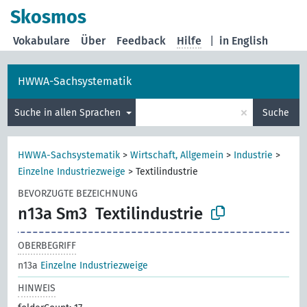
Skosmos
Vokabulare
Über
Feedback
Hilfe
|
in English
HWWA-Sachsystematik
×
Suche in allen Sprachen
Suche
HWWA-Sachsystematik
>
Wirtschaft, Allgemein
>
Industrie
>
Einzelne Industriezweige
>
Textilindustrie
BEVORZUGTE BEZEICHNUNG
n13a Sm3
Textilindustrie
OBERBEGRIFF
n13a
Einzelne Industriezweige
HINWEIS