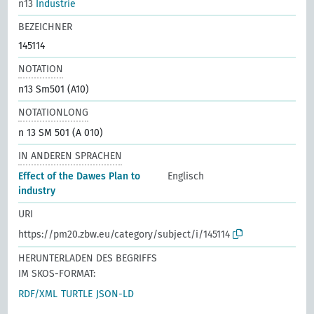
n13
Industrie
BEZEICHNER
145114
NOTATION
n13 Sm501 (A10)
NOTATIONLONG
n 13 SM 501 (A 010)
IN ANDEREN SPRACHEN
Effect of the Dawes Plan to
Englisch
industry
URI
https://pm20.zbw.eu/category/subject/i/145114
HERUNTERLADEN DES BEGRIFFS
IM SKOS-FORMAT:
RDF/XML
TURTLE
JSON-LD