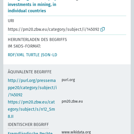
investments in mining, in
individual countries
URI
https://pm20.zbw.eu/category/subject/i/145092
HERUNTERLADEN DES BEGRIFFS
IM SKOS-FORMAT:
RDF/XML
TURTLE
JSON-LD
ÄQUIVALENTE BEGRIFFE
purl.org
http://purl.org/pressema
ppe20/category/subject/i
/145092
pm20.zbw.eu
https://pm20.zbw.eu/cat
egory/subject/s/n12_Sm
8.II
IDENTISCHER BEGRIFF
www.wikidata.org
Fremdländische Rechte