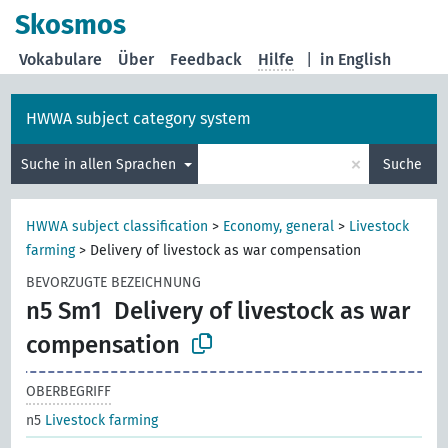
Skosmos
Vokabulare
Über
Feedback
Hilfe
|
in English
HWWA subject category system
×
Suche in allen Sprachen
Suche
HWWA subject classification
>
Economy, general
>
Livestock
farming
>
Delivery of livestock as war compensation
BEVORZUGTE BEZEICHNUNG
n5 Sm1
Delivery of livestock as war
compensation
OBERBEGRIFF
n5
Livestock farming