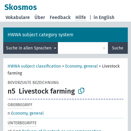
Skosmos
Vokabulare
Über
Feedback
Hilfe
|
in English
HWWA subject category system
×
Suche in allen Sprachen
Suche
HWWA subject classification
>
Economy, general
>
Livestock
farming
BEVORZUGTE BEZEICHNUNG
n5
Livestock farming
OBERBEGRIFF
n
Economy, general
UNTERBEGRIFFE