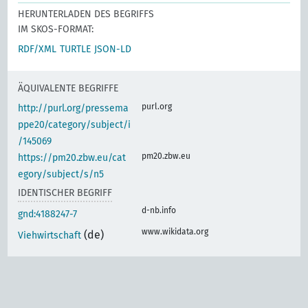
HERUNTERLADEN DES BEGRIFFS
IM SKOS-FORMAT:
RDF/XML
TURTLE
JSON-LD
ÄQUIVALENTE BEGRIFFE
purl.org
http://purl.org/pressema
ppe20/category/subject/i
/145069
pm20.zbw.eu
https://pm20.zbw.eu/cat
egory/subject/s/n5
IDENTISCHER BEGRIFF
d-nb.info
gnd:4188247-7
www.wikidata.org
(de)
Viehwirtschaft