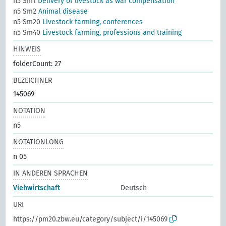
n5 Sm1
Delivery of livestock as war compensation
n5 Sm2
Animal disease
n5 Sm20
Livestock farming, conferences
n5 Sm40
Livestock farming, professions and training
HINWEIS
folderCount: 27
BEZEICHNER
145069
NOTATION
n5
NOTATIONLONG
n 05
IN ANDEREN SPRACHEN
Viehwirtschaft
Deutsch
URI
https://pm20.zbw.eu/category/subject/i/145069