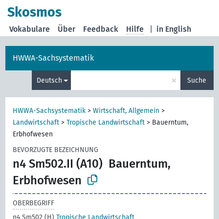
Skosmos
Vokabulare
Über
Feedback
Hilfe
|
in English
HWWA-Sachsystematik
×
Deutsch
Suche
HWWA-Sachsystematik
>
Wirtschaft, Allgemein
>
Landwirtschaft
>
Tropische Landwirtschaft
>
Bauerntum,
Erbhofwesen
BEVORZUGTE BEZEICHNUNG
n4 Sm502.II (A10)
Bauerntum,
Erbhofwesen
OBERBEGRIFF
n4 Sm502 (H)
Tropische Landwirtschaft