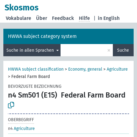
Skosmos
Vokabulare
Über
Feedback
Hilfe
|
in English
HWWA subject category system
×
Suche in allen Sprachen
Suche
HWWA subject classification
>
Economy, general
>
Agriculture
>
Federal Farm Board
BEVORZUGTE BEZEICHNUNG
n4 Sm501 (E15)
Federal Farm Board
OBERBEGRIFF
n4
Agriculture