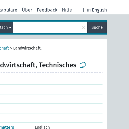
kabulare
Über
Feedback
Hilfe
|
in English
×
tsch
Suche
chaft
>
Landwirtschaft,
dwirtschaft, Technisches
 matters
Englisch