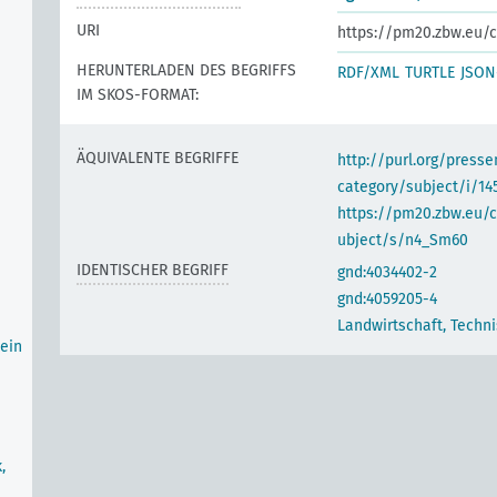
URI
https://pm20.zbw.eu/c
HERUNTERLADEN DES BEGRIFFS
RDF/XML
TURTLE
JSON
IM SKOS-FORMAT:
ÄQUIVALENTE BEGRIFFE
http://purl.org/pres
category/subject/i/14
https://pm20.zbw.eu/
ubject/s/n4_Sm60
IDENTISCHER BEGRIFF
gnd:4034402-2
gnd:4059205-4
Landwirtschaft, Techn
ein
,