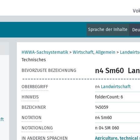
Vo
Sprache der Inhalte
Deu
n
HWWA-Sachsystematik
>
Wirtschaft, Allgemein
>
Landwirts
Technisches
n4 Sm60
Lan
BEVORZUGTE BEZEICHNUNG
OBERBEGRIFF
n4
Landwirtschaft
HINWEIS
folderCount: 6
BEZEICHNER
145059
NOTATION
n4 Sm60
ft
NOTATIONLONG
n 04 SM 060
IN ANDEREN SPRACHEN
Agriculture, technical