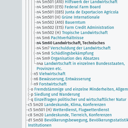
n4 Sm501 (A10)
Hilfswerk der Landwirtschaft
n4 Sm501 (E15)
Federal Farm Board
n4 Sm501 (E85)
Junta de Exportacion Agricola
n4 Sm501 (H)
Grüne Internationale
n4 Sm502 (A10)
Bauerntum
n4 Sm502 (E15)
Farm Credit Administration
n4 Sm502 (H)
Tropische Landwirtschaft
n4 Sm6
Pachtverhältnisse
n4 Sm60
Landwirtschaft, Technisches
n4 Sm7
Verschuldung der Landwirtschaft
n4 Sm8
Schädlingsbekämpfung
n4 Sm9
Organisation des Absatzes
n4a
Landwirtschaft in einzelnen Bundesstaaten,
Provinzen etc.
n5
Viehwirtschaft
n6
Bewässerung, Entwässerung
n9
Forstwirtschaft
o
Fremdstämmige und einzelne Minderheiten, Allgem
p
Siedlung und Wanderung
q
Einzelfragen politischer und wirtschaftlicher Natur
c5 Sm20
Landeskunde, Klima, Konferenzen
c5 Sm501 (H)
Wetterdienst, Flugwetterdienst
c8 Sm20
Landeskunde, Tierreich, Konferenzen
d1 Sm50
Bevölkerungsbewegung, Bevölkerungsstatistik
Institutionen