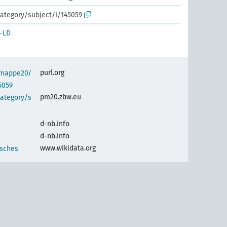
ategory/subject/i/145059
-LD
purl.org
semappe20/
5059
pm20.zbw.eu
category/s
d-nb.info
d-nb.info
www.wikidata.org
isches