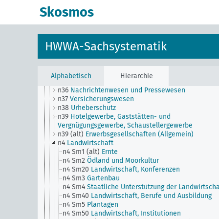
Verkehrs)
Skosmos
n3
Bodenbesitzverhältnisse und Bodenpolitik,
Hausbesitz
n30
Eisenbahnwesen
n31
Hafenanlagen und deren Verwaltung
HWWA-Sachsystematik
n32
Seeschiffahrt
n33
Binnenschiffahrt
n34
Postwesen, Telegraphenwesen und
Fernsprechwesen
Alphabetisch
Hierarchie
n35
Luftschiffahrt, Flugwesen, Luftverkehr, Allgemei
n36
Nachrichtenwesen und Pressewesen
n37
Versicherungswesen
n38
Urheberschutz
n39
Hotelgewerbe, Gaststätten- und
Vergnügungsgewerbe, Schaustellergewerbe
n39 (alt)
Erwerbsgesellschaften (Allgemein)
n4
Landwirtschaft
n4 Sm1 (alt)
Ernte
n4 Sm2
Ödland und Moorkultur
n4 Sm20
Landwirtschaft, Konferenzen
n4 Sm3
Gartenbau
n4 Sm4
Staatliche Unterstützung der Landwirtscha
n4 Sm40
Landwirtschaft, Berufe und Ausbildung
n4 Sm5
Plantagen
n4 Sm50
Landwirtschaft, Institutionen