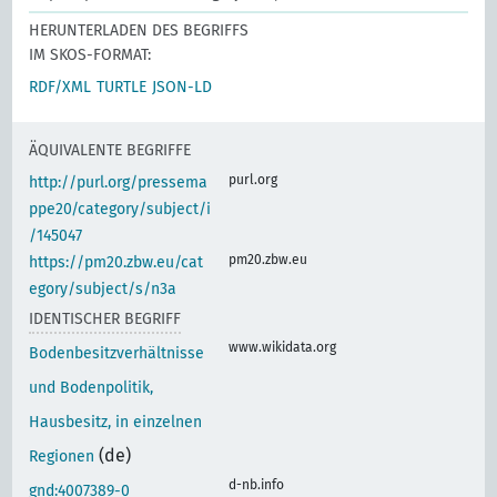
HERUNTERLADEN DES BEGRIFFS
IM SKOS-FORMAT:
RDF/XML
TURTLE
JSON-LD
ÄQUIVALENTE BEGRIFFE
purl.org
http://purl.org/pressema
ppe20/category/subject/i
/145047
pm20.zbw.eu
https://pm20.zbw.eu/cat
egory/subject/s/n3a
IDENTISCHER BEGRIFF
www.wikidata.org
Bodenbesitzverhältnisse
und Bodenpolitik,
Hausbesitz, in einzelnen
(de)
Regionen
d-nb.info
gnd:4007389-0