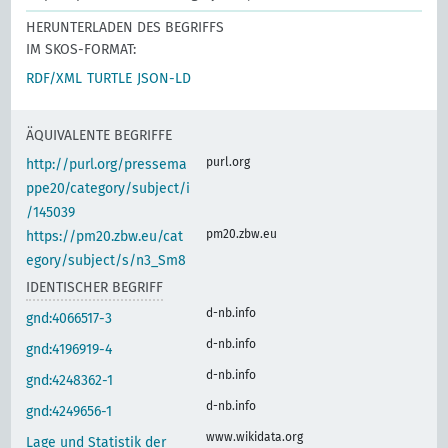
HERUNTERLADEN DES BEGRIFFS
IM SKOS-FORMAT:
RDF/XML
TURTLE
JSON-LD
ÄQUIVALENTE BEGRIFFE
purl.org
http://purl.org/pressema
ppe20/category/subject/i
/145039
pm20.zbw.eu
https://pm20.zbw.eu/cat
egory/subject/s/n3_Sm8
IDENTISCHER BEGRIFF
d-nb.info
gnd:4066517-3
d-nb.info
gnd:4196919-4
d-nb.info
gnd:4248362-1
d-nb.info
gnd:4249656-1
www.wikidata.org
Lage und Statistik der