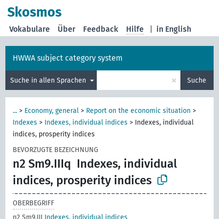
Skosmos
Vokabulare
Über
Feedback
Hilfe
|
in English
HWWA subject category system
×
Suche in allen Sprachen
Suche
...
>
Economy, general
>
Report on the economic situation
>
Indexes
>
Indexes, individual indices
>
Indexes, individual
indices, prosperity indices
BEVORZUGTE BEZEICHNUNG
n2 Sm9.IIIq
Indexes, individual
indices, prosperity indices
OBERBEGRIFF
n2 Sm9.III
Indexes, individual indices