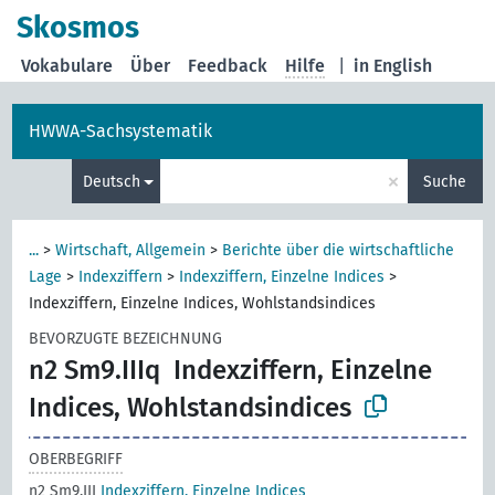
Skosmos
Vokabulare
Über
Feedback
Hilfe
|
in English
HWWA-Sachsystematik
×
Deutsch
Suche
...
>
Wirtschaft, Allgemein
>
Berichte über die wirtschaftliche
Lage
>
Indexziffern
>
Indexziffern, Einzelne Indices
>
Indexziffern, Einzelne Indices, Wohlstandsindices
BEVORZUGTE BEZEICHNUNG
n2 Sm9.IIIq
Indexziffern, Einzelne
Indices, Wohlstandsindices
OBERBEGRIFF
n2 Sm9.III
Indexziffern, Einzelne Indices