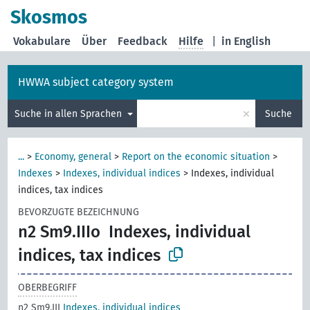
Skosmos
Vokabulare
Über
Feedback
Hilfe
|
in English
HWWA subject category system
×
Suche in allen Sprachen
Suche
...
>
Economy, general
>
Report on the economic situation
>
Indexes
>
Indexes, individual indices
>
Indexes, individual
indices, tax indices
BEVORZUGTE BEZEICHNUNG
n2 Sm9.IIIo
Indexes, individual
indices, tax indices
OBERBEGRIFF
n2 Sm9.III
Indexes, individual indices